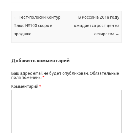
Навигация по записям
←
Тест-полоски Контур
В России в 2018 году
Плюс №100 скоро в
ожидается рост цен на
продаже
лекарства
→
Добавить комментарий
Ваш адрес email не будет опубликован.
Обязательные
поля помечены
*
Комментарий
*